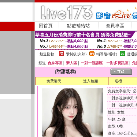
回首頁
點數補給站
會員專區
恭喜五月份消費排行前十名會員 獲得免費點數~
No.3
No.4
-贈點
8,000
點
-贈點
7,0
LV76835**
LV27620**
No.7
No.8
-贈點
4,000
點
-贈點
3,
LV65464**
LV76847**
頻道指數
限制級(火辣)
輔導級(曖昧)
普通級
頻道
台妹專區
│
新人區
│
一對一視訊區
│
一對多視訊區
│
免
(甜甜蒸糕)
免費聊天
進入包廂
送禮
免費文字聊天: 
一對多視訊聊天: 每
一對一視訊聊天: 每
性別: 女性
年齡: 25 歲
血型: O型
身高: 168 公分(cm