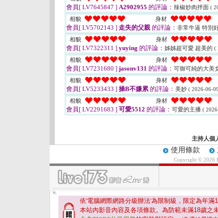
會員[ LV7645847 ]
A2902955
的評論：
辣椒炒肉拌面
( 2
相貌
身材
會員[ LV5702143 ]
走失的父親
的評論：
非常牛逼 特別
相貌
身材
會員[ LV7322311 ]
yuying
的評論：
姊姊超可愛 超美的
(
相貌
身材
會員[ LV7231680 ]
jasonv131
的評論：
可御可純的大美
相貌
身材
會員[ LV5233433 ]
操B不嫌累
的評論：
美妙
( 2026-06-09
相貌
身材
會員[ LV2291683 ]
可愛5512
的評論：
可愛的主播
( 2026
主持人個
使用條款
Copyright © 2026
依'電腦網際網路分級辦法'為限制級，限定為年滿
1
本站內影音內容及各項條款。為防範未滿
18
歲之