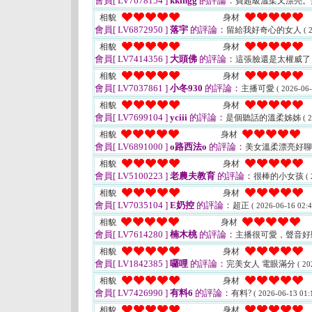
會員[ LV7678154 ]
kkingg
的評論：
寶超級溫柔又漂亮。
相貌
身材
會員[ LV6872950 ]
落宇
的評論：
留給我好奇心的女人
( 
相貌
身材
會員[ LV7414356 ]
大頭佛
的評論：
這張臉還是太權威
相貌
身材
會員[ LV7037861 ]
小冬930
的評論：
主播可愛
( 2026-06-
相貌
身材
會員[ LV7699104 ]
yciii
的評論：
是個聽話的溫柔姊姊
( 
相貌
身材
會員[ LV6891000 ]
o路西法o
的評論：
美女溫柔漂亮好聊
相貌
身材
會員[ LV5100223 ]
老農夫教育
的評論：
很棒的小女孩
(
相貌
身材
會員[ LV7035104 ]
E奶控
的評論：
超正
( 2026-06-16 02:4
相貌
身材
會員[ LV7614280 ]
楠木桃
的評論：
主播很可愛，聲音
相貌
身材
會員[ LV1842385 ]
囉哩
的評論：
完美女人 電眼滿分
( 20
相貌
身材
會員[ LV7426990 ]
有料6
的評論：
有料?
( 2026-06-13 01:
相貌
身材