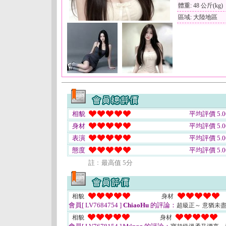
體重: 48 公斤(kg)
區域: 大陸地區
相貌
平均評價 5.0
身材
平均評價 5.0
表演
平均評價 5.0
態度
平均評價 5.0
註﹕最高值 5分
相貌
身材
會員[ LV7684754 ]
ChiaoHu
的評論：
超級正～ 意猶未
相貌
身材